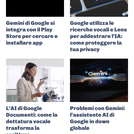
Gemini di Google si
Google utilizza le
integra con il Play
ricerche vocali e Lens
Store per cercare e
per addestrare l’IA:
installare app
come proteggere la
tua privacy
L’AI di Google
Problemi con Gemini:
Documenti: come la
l’assistente AI di
dettatura vocale
Google in down
trasforma la
globale