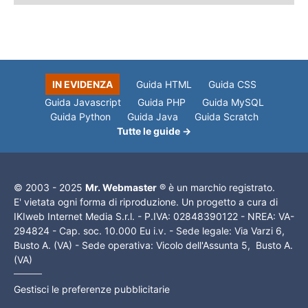
IN EVIDENZA
Guida HTML
Guida CSS
Guida Javascript
Guida PHP
Guida MySQL
Guida Python
Guida Java
Guida Scratch
Tutte le guide →
© 2003 - 2025
Mr. Webmaster
® è un marchio registrato.
E' vietata ogni forma di riproduzione. Un progetto a cura di
IKIweb Internet Media S.r.l. - P.IVA: 02848390122 - NREA: VA-
294824 - Cap. soc. 10.000 Eu i.v. - Sede legale: Via Varzi 6,
Busto A. (VA) - Sede operativa: Vicolo dell'Assunta 5, Busto A.
(VA)
Gestisci le preferenze pubblicitarie