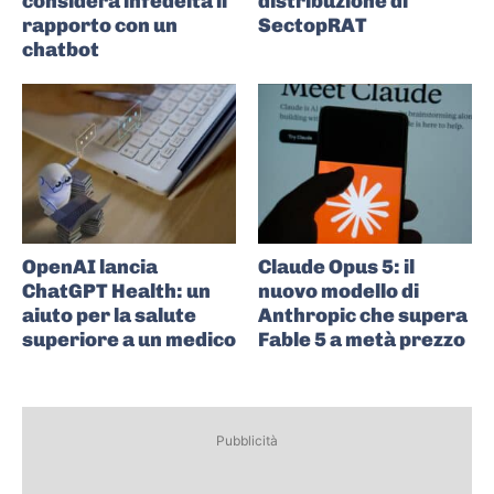
considera infedeltà il
distribuzione di
rapporto con un
SectopRAT
chatbot
OpenAI lancia
Claude Opus 5: il
ChatGPT Health: un
nuovo modello di
aiuto per la salute
Anthropic che supera
superiore a un medico
Fable 5 a metà prezzo
Pubblicità