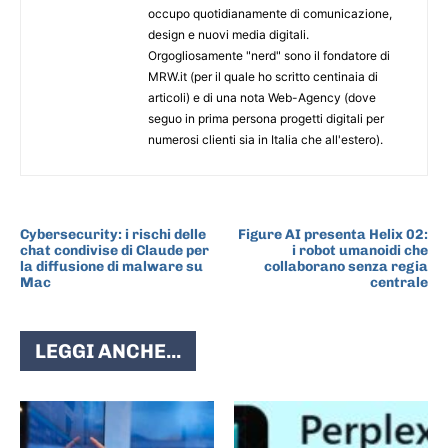
occupo quotidianamente di comunicazione,
design e nuovi media digitali.
Orgogliosamente "nerd" sono il fondatore di
MRW.it (per il quale ho scritto centinaia di
articoli) e di una nota Web-Agency (dove
seguo in prima persona progetti digitali per
numerosi clienti sia in Italia che all'estero).
ARTICOLO PRECEDENTE
ARTICOLO SUCCESSIVO
Cybersecurity: i rischi delle
Figure AI presenta Helix 02:
chat condivise di Claude per
i robot umanoidi che
la diffusione di malware su
collaborano senza regia
Mac
centrale
LEGGI ANCHE...