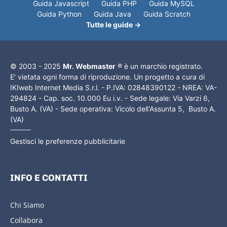
Guida Javascript
Guida PHP
Guida MySQL
Guida Python
Guida Java
Guida Scratch
Tutte le guide →
© 2003 - 2025
Mr. Webmaster
® è un marchio registrato.
E' vietata ogni forma di riproduzione. Un progetto a cura di
IKIweb Internet Media S.r.l. - P.IVA: 02848390122 - NREA: VA-
294824 - Cap. soc. 10.000 Eu i.v. - Sede legale: Via Varzi 6,
Busto A. (VA) - Sede operativa: Vicolo dell'Assunta 5, Busto A.
(VA)
Gestisci le preferenze pubblicitarie
INFO E CONTATTI
Chi Siamo
Collabora