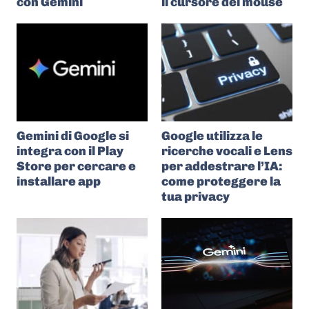
con Gemini
il cursore del mouse
Gemini di Google si
Google utilizza le
integra con il Play
ricerche vocali e Lens
Store per cercare e
per addestrare l’IA:
installare app
come proteggere la
tua privacy