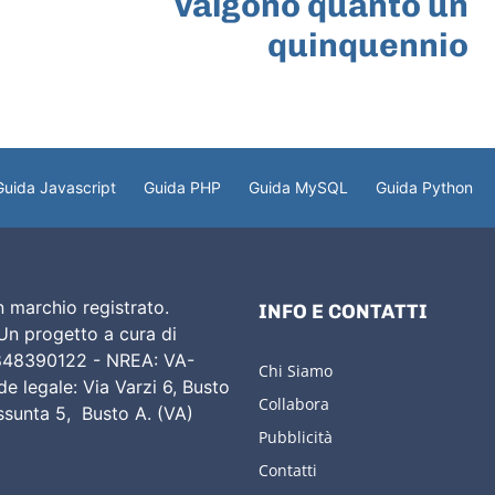
valgono quanto un
quinquennio
Guida Javascript
Guida PHP
Guida MySQL
Guida Python
 marchio registrato.
INFO E CONTATTI
 Un progetto a cura di
02848390122 - NREA: VA-
Chi Siamo
e legale: Via Varzi 6, Busto
Collabora
Assunta 5, Busto A. (VA)
Pubblicità
Contatti