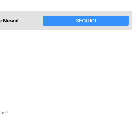
le News
!
SEGUICI
icità