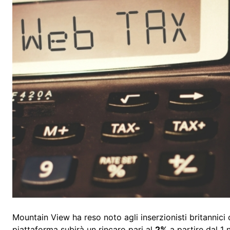
Mountain View ha reso noto agli inserzionisti britannici c
piattaforma subirà un rincaro pari al
2%
a partire dal 1