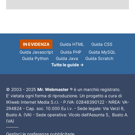
IN EVIDENZA
Guida HTML
Guida CSS
Guida Javascript
Guida PHP
Guida MySQL
Guida Python
Guida Java
Guida Scratch
Tutte le guide →
© 2003 - 2025
Mr. Webmaster
® è un marchio registrato.
E' vietata ogni forma di riproduzione. Un progetto a cura di
IKIweb Internet Media S.r.l. - P.IVA: 02848390122 - NREA: VA-
294824 - Cap. soc. 10.000 Eu i.v. - Sede legale: Via Varzi 6,
Busto A. (VA) - Sede operativa: Vicolo dell'Assunta 5, Busto A.
(VA)
Gestisci le preferenze pubblicitarie