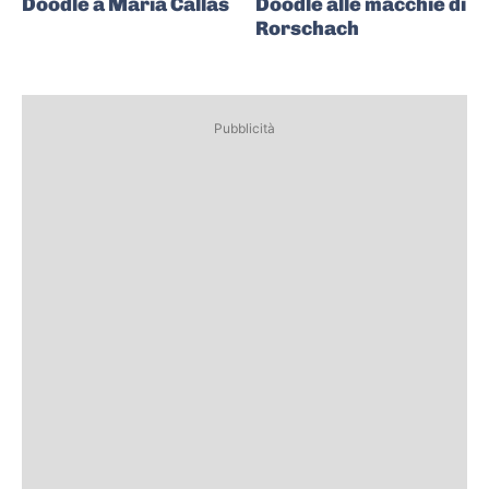
Doodle a Maria Callas
Doodle alle macchie di
Rorschach
Pubblicità