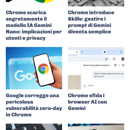
Chrome scarica
Chrome introduce
segretamente il
Skills: gestire i
modello IA Gemini
prompt di Gemini
Nano: implicazioni per
diventa semplice
utenti e privacy
Google corregge una
Chrome sfida i
pericolosa
browser AI con
vulnerabilità zero-day
Gemini
in Chrome