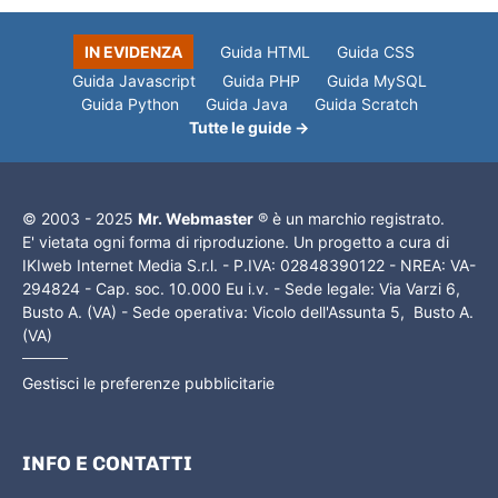
IN EVIDENZA
Guida HTML
Guida CSS
Guida Javascript
Guida PHP
Guida MySQL
Guida Python
Guida Java
Guida Scratch
Tutte le guide →
© 2003 - 2025
Mr. Webmaster
® è un marchio registrato.
E' vietata ogni forma di riproduzione. Un progetto a cura di
IKIweb Internet Media S.r.l. - P.IVA: 02848390122 - NREA: VA-
294824 - Cap. soc. 10.000 Eu i.v. - Sede legale: Via Varzi 6,
Busto A. (VA) - Sede operativa: Vicolo dell'Assunta 5, Busto A.
(VA)
Gestisci le preferenze pubblicitarie
INFO E CONTATTI