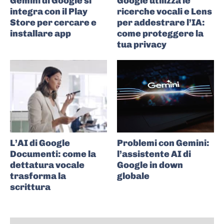
Gemini di Google si
Google utilizza le
integra con il Play
ricerche vocali e Lens
Store per cercare e
per addestrare l’IA:
installare app
come proteggere la
tua privacy
L’AI di Google
Problemi con Gemini:
Documenti: come la
l’assistente AI di
dettatura vocale
Google in down
trasforma la
globale
scrittura