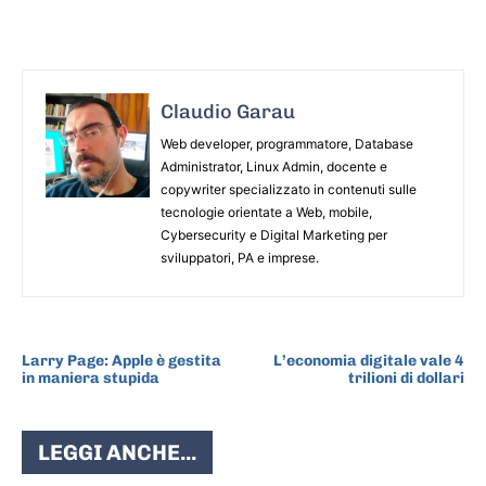
Claudio Garau
Web developer, programmatore, Database
Administrator, Linux Admin, docente e
copywriter specializzato in contenuti sulle
tecnologie orientate a Web, mobile,
Cybersecurity e Digital Marketing per
sviluppatori, PA e imprese.
ARTICOLO PRECEDENTE
ARTICOLO SUCCESSIVO
Larry Page: Apple è gestita
L’economia digitale vale 4
in maniera stupida
trilioni di dollari
LEGGI ANCHE...