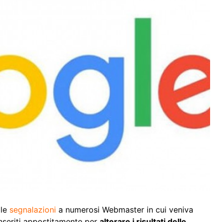
lle
segnalazioni
a numerosi Webmaster in cui veniva
 inseriti appostitamente per
alterare i risultati delle