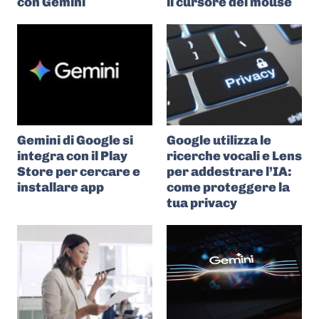
con Gemini
il cursore del mouse
Gemini di Google si
Google utilizza le
integra con il Play
ricerche vocali e Lens
Store per cercare e
per addestrare l’IA:
installare app
come proteggere la
tua privacy