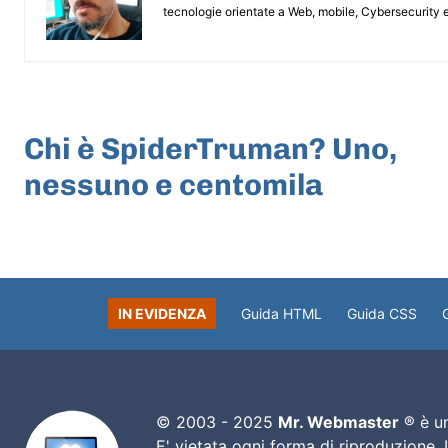
tecnologie orientate a Web, mobile, Cybersecurity e
ARTICOLO PRECEDENTE
Chi è SpiderTruman? Uno,
nessuno e centomila
IN EVIDENZA
Guida HTML
Guida CSS
© 2003 - 2025
Mr. Webmaster
® è un
E' vietata ogni forma di riproduzione.