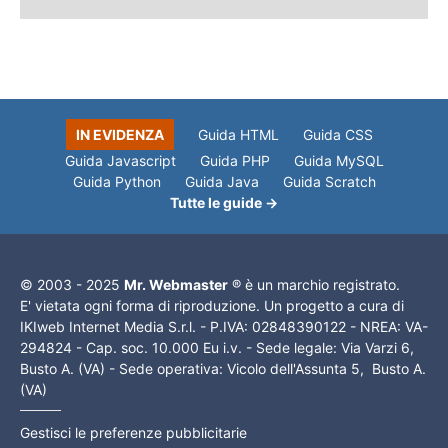
IN EVIDENZA
Guida HTML
Guida CSS
Guida Javascript
Guida PHP
Guida MySQL
Guida Python
Guida Java
Guida Scratch
Tutte le guide →
© 2003 - 2025
Mr. Webmaster
® è un marchio registrato.
E' vietata ogni forma di riproduzione. Un progetto a cura di
IKIweb Internet Media S.r.l. - P.IVA: 02848390122 - NREA: VA-
294824 - Cap. soc. 10.000 Eu i.v. - Sede legale: Via Varzi 6,
Busto A. (VA) - Sede operativa: Vicolo dell'Assunta 5, Busto A.
(VA)
Gestisci le preferenze pubblicitarie