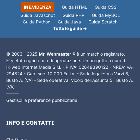
IN EVIDENZA
Guida HTML
Guida CSS
Guida Javascript
Guida PHP
Guida MySQL
Guida Python
Guida Java
Guida Scratch
Tutte le guide →
© 2003 - 2025
Mr. Webmaster
® è un marchio registrato.
E' vietata ogni forma di riproduzione. Un progetto a cura di
IKIweb Internet Media S.r.l. - P.IVA: 02848390122 - NREA: VA-
294824 - Cap. soc. 10.000 Eu i.v. - Sede legale: Via Varzi 6,
Busto A. (VA) - Sede operativa: Vicolo dell'Assunta 5, Busto A.
(VA)
Gestisci le preferenze pubblicitarie
INFO E CONTATTI
Chi Siamo