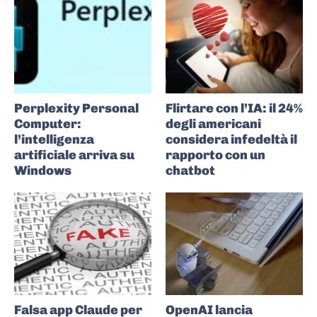
Perplexity Personal
Flirtare con l’IA: il 24%
Computer:
degli americani
l’intelligenza
considera infedeltà il
artificiale arriva su
rapporto con un
Windows
chatbot
Falsa app Claude per
OpenAI lancia