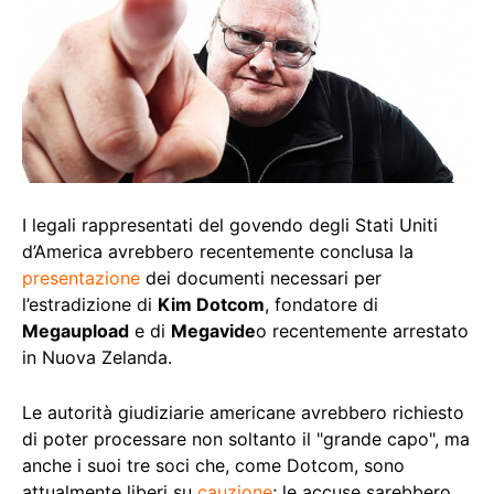
I legali rappresentati del govendo degli Stati Uniti
d’America avrebbero recentemente conclusa la
presentazione
dei documenti necessari per
l’estradizione di
Kim Dotcom
, fondatore di
Megaupload
e di
Megavide
o recentemente arrestato
in Nuova Zelanda.
Le autorità giudiziarie americane avrebbero richiesto
di poter processare non soltanto il "grande capo", ma
anche i suoi tre soci che, come Dotcom, sono
attualmente liberi su
cauzione
; le accuse sarebbero