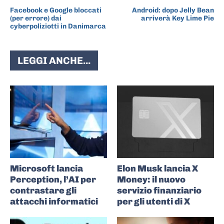
Facebook e Google bloccati
Android: dopo Jelly Bean
(per errore) dai
arriverà Key Lime Pie
cyberpoliziotti in Danimarca
LEGGI ANCHE...
Microsoft lancia
Elon Musk lancia X
Perception, l’AI per
Money: il nuovo
contrastare gli
servizio finanziario
attacchi informatici
per gli utenti di X