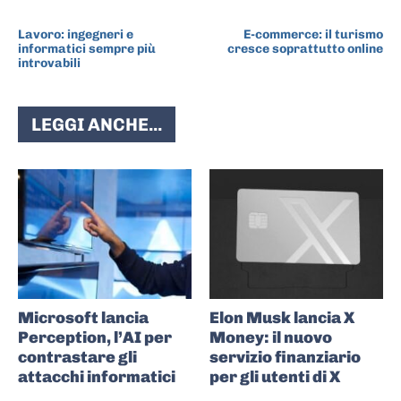
ARTICOLO PRECEDENTE
ARTICOLO SUCCESSIVO
Lavoro: ingegneri e
E-commerce: il turismo
informatici sempre più
cresce soprattutto online
introvabili
LEGGI ANCHE...
Microsoft lancia
Elon Musk lancia X
Perception, l’AI per
Money: il nuovo
contrastare gli
servizio finanziario
attacchi informatici
per gli utenti di X