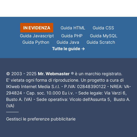
IN EVIDENZA
Guida HTML
Guida CSS
Guida Javascript
Guida PHP
Guida MySQL
Guida Python
Guida Java
Guida Scratch
Tutte le guide →
© 2003 - 2025
Mr. Webmaster
® è un marchio registrato.
E' vietata ogni forma di riproduzione. Un progetto a cura di
IKIweb Internet Media S.r.l. - P.IVA: 02848390122 - NREA: VA-
294824 - Cap. soc. 10.000 Eu i.v. - Sede legale: Via Varzi 6,
Busto A. (VA) - Sede operativa: Vicolo dell'Assunta 5, Busto A.
(VA)
Gestisci le preferenze pubblicitarie