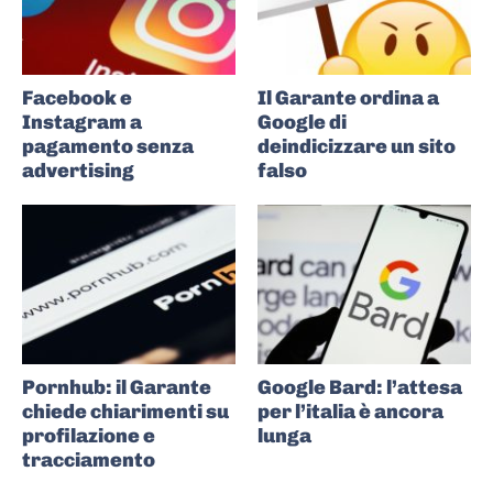
Facebook e
Il Garante ordina a
Instagram a
Google di
pagamento senza
deindicizzare un sito
advertising
falso
Pornhub: il Garante
Google Bard: l’attesa
chiede chiarimenti su
per l’italia è ancora
profilazione e
lunga
tracciamento