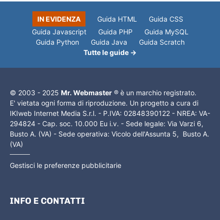
IN EVIDENZA
Guida HTML
Guida CSS
Guida Javascript
Guida PHP
Guida MySQL
Guida Python
Guida Java
Guida Scratch
Tutte le guide →
© 2003 - 2025
Mr. Webmaster
® è un marchio registrato.
E' vietata ogni forma di riproduzione. Un progetto a cura di
IKIweb Internet Media S.r.l. - P.IVA: 02848390122 - NREA: VA-
294824 - Cap. soc. 10.000 Eu i.v. - Sede legale: Via Varzi 6,
Busto A. (VA) - Sede operativa: Vicolo dell'Assunta 5, Busto A.
(VA)
Gestisci le preferenze pubblicitarie
INFO E CONTATTI