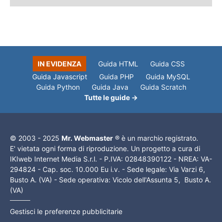
IN EVIDENZA
Guida HTML
Guida CSS
Guida Javascript
Guida PHP
Guida MySQL
Guida Python
Guida Java
Guida Scratch
Tutte le guide →
© 2003 - 2025
Mr. Webmaster
® è un marchio registrato.
E' vietata ogni forma di riproduzione. Un progetto a cura di
IKIweb Internet Media S.r.l. - P.IVA: 02848390122 - NREA: VA-
294824 - Cap. soc. 10.000 Eu i.v. - Sede legale: Via Varzi 6,
Busto A. (VA) - Sede operativa: Vicolo dell'Assunta 5, Busto A.
(VA)
Gestisci le preferenze pubblicitarie