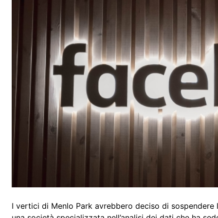
I vertici di Menlo Park avrebbero deciso di sospendere 
una società specializzata nell’analisi dei dati che ha sed