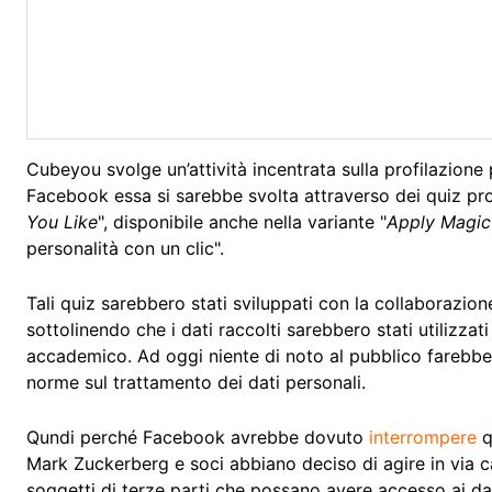
Cubeyou svolge un’attività incentrata sulla profilazione
Facebook essa si sarebbe svolta attraverso dei quiz prop
You Like
", disponibile anche nella variante "
Apply Magic
personalità con un clic".
Tali quiz sarebbero stati sviluppati con la collaborazio
sottolinendo che i dati raccolti sarebbero stati utilizzat
accademico. Ad oggi niente di noto al pubblico farebb
norme sul trattamento dei dati personali.
Qundi perché Facebook avrebbe dovuto
interrompere
q
Mark Zuckerberg e soci abbiano deciso di agire in via ca
soggetti di terze parti che possano avere accesso ai dati