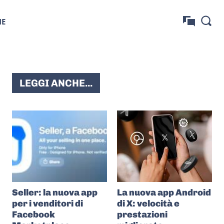
NE
LEGGI ANCHE...
Seller: la nuova app
La nuova app Android
per i venditori di
di X: velocità e
Facebook
prestazioni