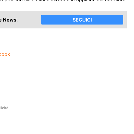
le News
!
SEGUICI
ebook
?
icità