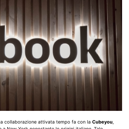
la collaborazione attivata tempo fa con la
Cubeyou
,
e a New York nonostante le origini italiane. Tale