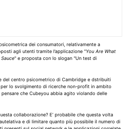
 psicometrica dei consumatori, relativamente a
osti agli utenti tramite l’applicazione "
You Are What
 Sauce
" e proposta con lo slogan "Un test di
ne del centro psicometrico di Cambridge e dstribuiti
i per lo svolgimento di ricerche non-profit in ambito
e pensare che Cubeyou abbia agito violando delle
uesta collaborazione? E’ probabile che questa volta
utelativa e di limitare quanto più possibile il numero di
 presenti sul social network e le applicazioni correlate.