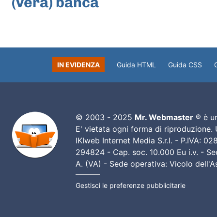
(vera) banca
IN EVIDENZA
Guida HTML
Guida CSS
© 2003 - 2025
Mr. Webmaster
® è un
E' vietata ogni forma di riproduzione.
IKIweb Internet Media S.r.l. - P.IVA: 
294824 - Cap. soc. 10.000 Eu i.v. - Sed
A. (VA) - Sede operativa: Vicolo dell'
Gestisci le preferenze pubblicitarie