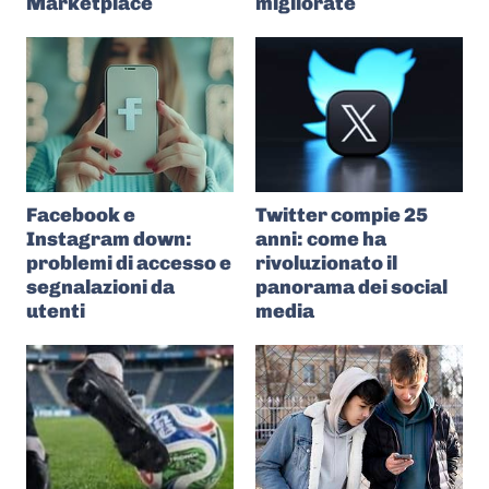
Marketplace
migliorate
Facebook e
Twitter compie 25
Instagram down:
anni: come ha
problemi di accesso e
rivoluzionato il
segnalazioni da
panorama dei social
utenti
media