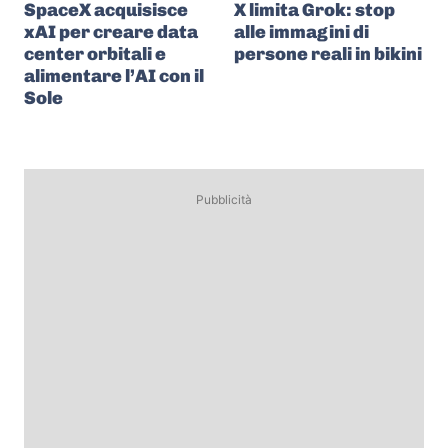
SpaceX acquisisce
X limita Grok: stop
xAI per creare data
alle immagini di
center orbitali e
persone reali in bikini
alimentare l’AI con il
Sole
Pubblicità