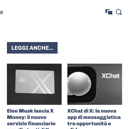
NE
LEGGI ANCHE...
Elon Musk lancia X
XChat di X: la nuova
Money: il nuovo
app di messaggistica
servizio finanziario
tra opportunità e