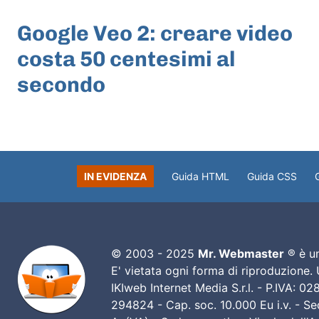
ARTICOLO PRECEDENTE
Google Veo 2: creare video
costa 50 centesimi al
secondo
IN EVIDENZA
Guida HTML
Guida CSS
© 2003 - 2025
Mr. Webmaster
® è un
E' vietata ogni forma di riproduzione.
IKIweb Internet Media S.r.l. - P.IVA: 
294824 - Cap. soc. 10.000 Eu i.v. - Sed