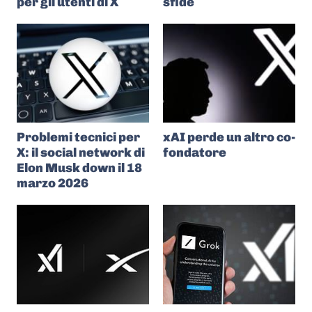
per gli utenti di X
sfide
Problemi tecnici per
xAI perde un altro co-
X: il social network di
fondatore
Elon Musk down il 18
marzo 2026