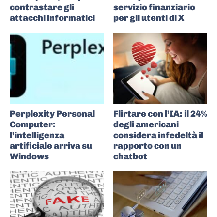
contrastare gli
servizio finanziario
attacchi informatici
per gli utenti di X
Perplexity Personal
Flirtare con l’IA: il 24%
Computer:
degli americani
l’intelligenza
considera infedeltà il
artificiale arriva su
rapporto con un
Windows
chatbot