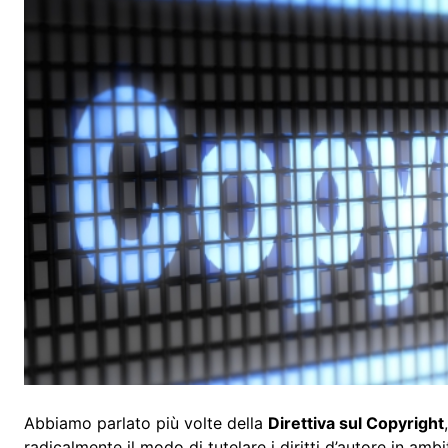
Abbiamo parlato più volte della
Direttiva sul Copyright
radicalmente il modo di tutelare i diritti d’autore in am