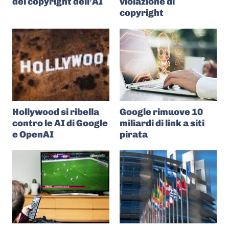
del copyright dell’AI
violazione di
copyright
Hollywood si ribella
Google rimuove 10
contro le AI di Google
miliardi di link a siti
e OpenAI
pirata