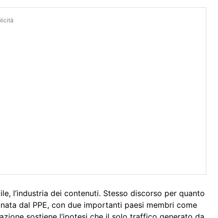
icità
ile, l’industria dei contenuti. Stesso discorso per quanto
anata dal PPE, con due importanti paesi membri come
zione sostiene l’ipotesi che il solo traffico generato da