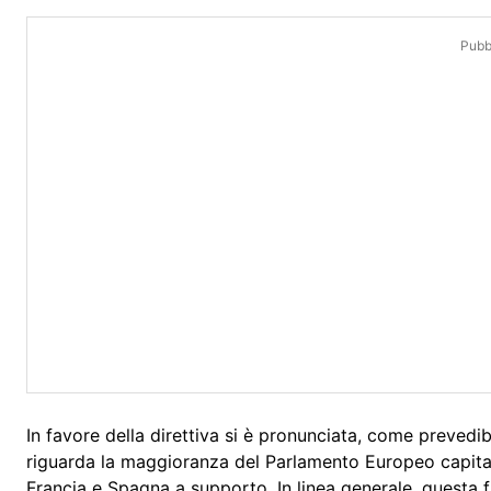
Pubbl
In favore della direttiva si è pronunciata, come prevedib
riguarda la maggioranza del Parlamento Europeo capit
Francia e Spagna a supporto. In linea generale, questa fa