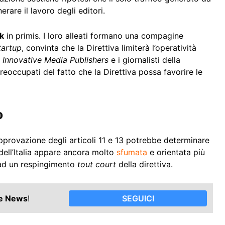
rare il lavoro degli editori.
k
in primis. I loro alleati formano una compagine
tartup
, convinta che la Direttiva limiterà l’operatività
Innovative Media Publishers
e i giornalisti della
preoccupati del fatto che la Direttiva possa favorire le
o
provazione degli articoli 11 e 13 potrebbe determinare
 dell’Italia appare ancora molto
sfumata
e orientata più
 ad un respingimento
tout court
della direttiva.
le News
!
SEGUICI