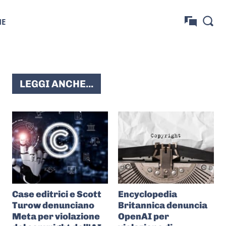
NE
LEGGI ANCHE...
Case editrici e Scott
Encyclopedia
Turow denunciano
Britannica denuncia
Meta per violazione
OpenAI per