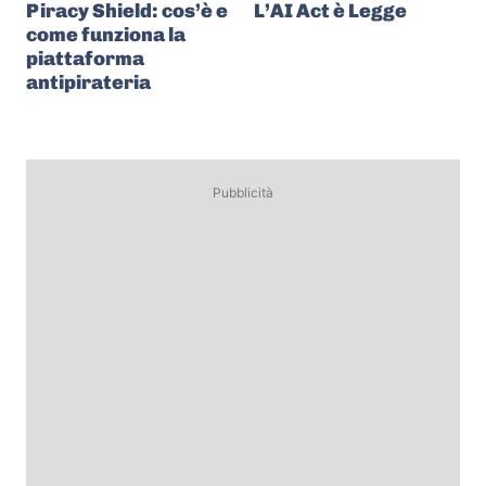
Piracy Shield: cos’è e
L’AI Act è Legge
come funziona la
piattaforma
antipirateria
Pubblicità