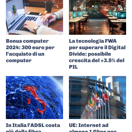
Bonus computer
La tecnologia FWA
2024: 300 euro per
per superare il Digital
l’acquisto di un
Divide: possibile
computer
crescita del +3.5% del
PIL
In Italia l’ADSL costa
UE: Internet ad
più della fibra
almeno 1 Gbps per