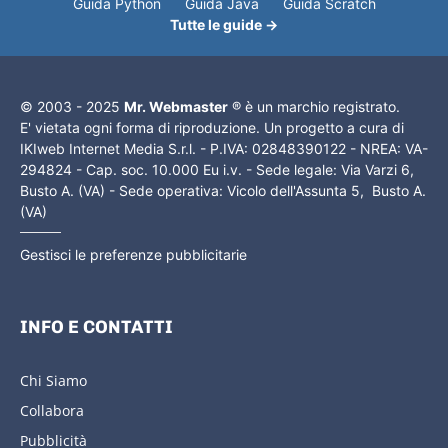
Guida Python
Guida Java
Guida Scratch
Tutte le guide →
© 2003 - 2025
Mr. Webmaster
® è un marchio registrato.
E' vietata ogni forma di riproduzione. Un progetto a cura di
IKIweb Internet Media S.r.l. - P.IVA: 02848390122 - NREA: VA-
294824 - Cap. soc. 10.000 Eu i.v. - Sede legale: Via Varzi 6,
Busto A. (VA) - Sede operativa: Vicolo dell'Assunta 5, Busto A.
(VA)
Gestisci le preferenze pubblicitarie
INFO E CONTATTI
Chi Siamo
Collabora
Pubblicità