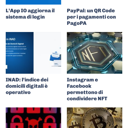
L’App IO aggiorna il
PayPal: un QR Code
sistema di login
per i pagamenti con
PagoPA
INAD: l’indice dei
Instagram e
domicili digitali è
Facebook
operativo
permettono di
condividere NFT