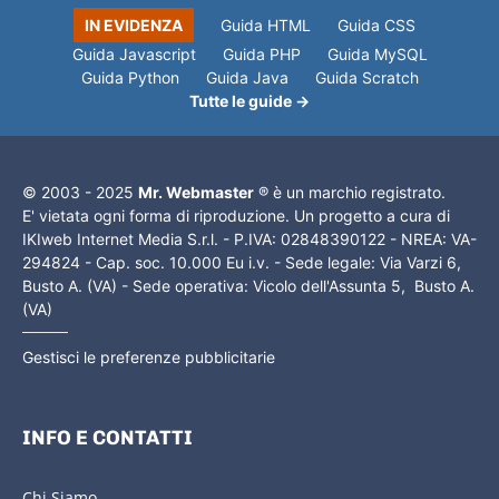
IN EVIDENZA
Guida HTML
Guida CSS
Guida Javascript
Guida PHP
Guida MySQL
Guida Python
Guida Java
Guida Scratch
Tutte le guide →
© 2003 - 2025
Mr. Webmaster
® è un marchio registrato.
E' vietata ogni forma di riproduzione. Un progetto a cura di
IKIweb Internet Media S.r.l. - P.IVA: 02848390122 - NREA: VA-
294824 - Cap. soc. 10.000 Eu i.v. - Sede legale: Via Varzi 6,
Busto A. (VA) - Sede operativa: Vicolo dell'Assunta 5, Busto A.
(VA)
Gestisci le preferenze pubblicitarie
INFO E CONTATTI
Chi Siamo