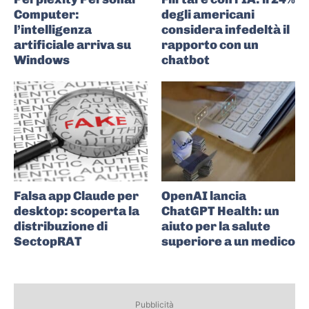
Computer:
degli americani
l’intelligenza
considera infedeltà il
artificiale arriva su
rapporto con un
Windows
chatbot
Falsa app Claude per
OpenAI lancia
desktop: scoperta la
ChatGPT Health: un
distribuzione di
aiuto per la salute
SectopRAT
superiore a un medico
Pubblicità