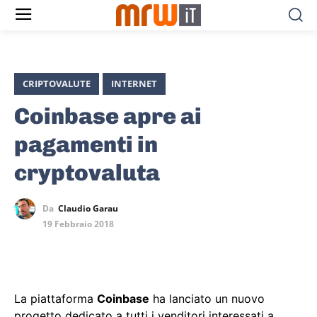
CRIPTOVALUTE
INTERNET
Coinbase apre ai
pagamenti in
cryptovaluta
Da
Claudio Garau
19 Febbraio 2018
La piattaforma
Coinbase
ha lanciato un nuovo
progetto dedicato a tutti i venditori interessati a