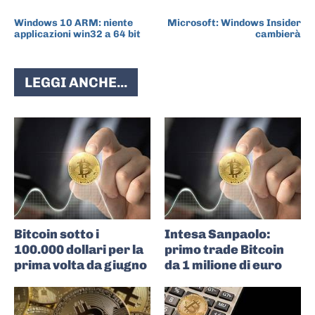
ARTICOLO PRECEDENTE
ARTICOLO SUCCESSIVO
Windows 10 ARM: niente
Microsoft: Windows Insider
applicazioni win32 a 64 bit
cambierà
LEGGI ANCHE...
Bitcoin sotto i
Intesa Sanpaolo:
100.000 dollari per la
primo trade Bitcoin
prima volta da giugno
da 1 milione di euro