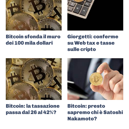
Bitcoin sfonda il muro
Giorgetti: conferme
dei 100 mila dollari
su Web tax e tasse
sulle cripto
Bitcoin: la tassazione
Bitcoin: presto
passa dal 26 al 42%?
sapremo chi è Satoshi
Nakamoto?