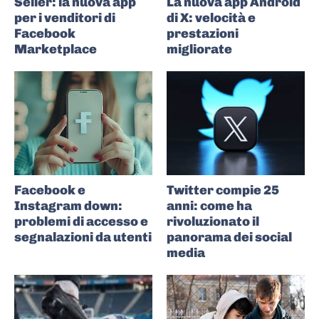
Seller: la nuova app
La nuova app Android
per i venditori di
di X: velocità e
Facebook
prestazioni
Marketplace
migliorate
Facebook e
Twitter compie 25
Instagram down:
anni: come ha
problemi di accesso e
rivoluzionato il
segnalazioni da utenti
panorama dei social
media