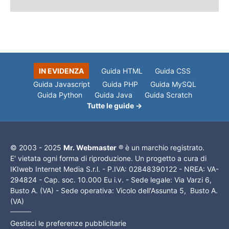
IN EVIDENZA
Guida HTML
Guida CSS
Guida Javascript
Guida PHP
Guida MySQL
Guida Python
Guida Java
Guida Scratch
Tutte le guide →
© 2003 - 2025
Mr. Webmaster
® è un marchio registrato.
E' vietata ogni forma di riproduzione. Un progetto a cura di
IKIweb Internet Media S.r.l. - P.IVA: 02848390122 - NREA: VA-
294824 - Cap. soc. 10.000 Eu i.v. - Sede legale: Via Varzi 6,
Busto A. (VA) - Sede operativa: Vicolo dell'Assunta 5, Busto A.
(VA)
Gestisci le preferenze pubblicitarie