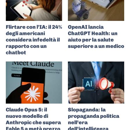
Flirtare con l’IA: il 24%
OpenAI lancia
degli americani
ChatGPT Health: un
considera infedeltà il
aiuto per la salute
rapporto con un
superiore a un medico
chatbot
Claude Opus 5: il
Slopaganda: la
nuovo modello di
propaganda politica
Anthropic che supera
nell’era
Fable 5 a metà prezzo
dell’intelligenza