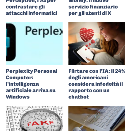
Perception, l’AI per
Money: il nuovo
contrastare gli
servizio finanziario
attacchi informatici
per gli utenti di X
Perplexity Personal
Flirtare con l’IA: il 24%
Computer:
degli americani
l’intelligenza
considera infedeltà il
artificiale arriva su
rapporto con un
Windows
chatbot