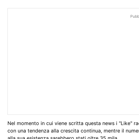
Pubbl
Nel momento in cui viene scritta questa news i "Like" r
con una tendenza alla crescita continua, mentre il numer
alla sua esistenza sarebbero stati oltre 35 mila.