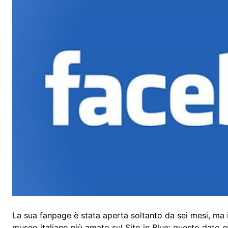
La sua fanpage è stata aperta soltanto da sei mesi, ma 
museo italiano più amato sul Sito in Blue; questo dato 