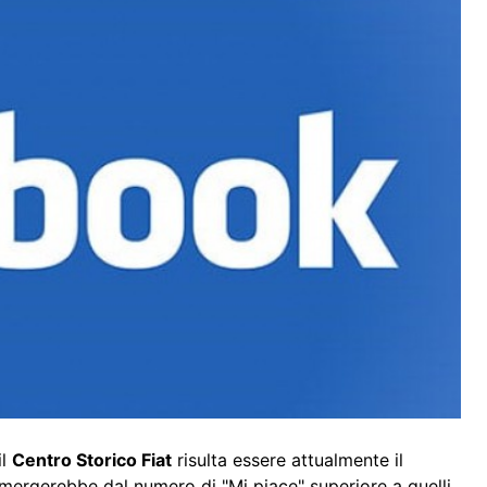
il
Centro Storico Fiat
risulta essere attualmente il
emergerebbe dal numero di "Mi piace" superiore a quelli