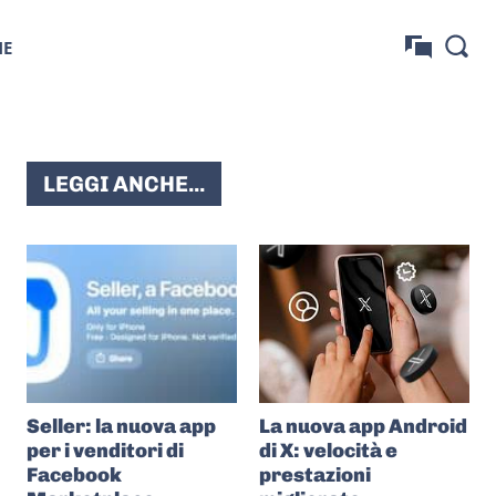
NE
LEGGI ANCHE...
Seller: la nuova app
La nuova app Android
per i venditori di
di X: velocità e
Facebook
prestazioni