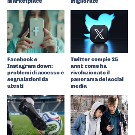
Marketplace
migliorate
Facebook e
Twitter compie 25
Instagram down:
anni: come ha
problemi di accesso e
rivoluzionato il
segnalazioni da
panorama dei social
utenti
media