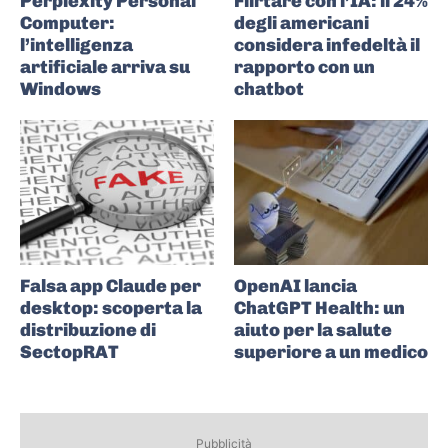
Perplexity Personal
Flirtare con l’IA: il 24%
Computer:
degli americani
l’intelligenza
considera infedeltà il
artificiale arriva su
rapporto con un
Windows
chatbot
Falsa app Claude per
OpenAI lancia
desktop: scoperta la
ChatGPT Health: un
distribuzione di
aiuto per la salute
SectopRAT
superiore a un medico
Pubblicità