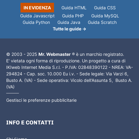
IN EVIDENZA
Guida HTML
Guida CSS
Guida Javascript
Guida PHP
Guida MySQL
Guida Python
Guida Java
Guida Scratch
Tutte le guide →
© 2003 - 2025
Mr. Webmaster
® è un marchio registrato.
E' vietata ogni forma di riproduzione. Un progetto a cura di
IKIweb Internet Media S.r.l. - P.IVA: 02848390122 - NREA: VA-
294824 - Cap. soc. 10.000 Eu i.v. - Sede legale: Via Varzi 6,
Busto A. (VA) - Sede operativa: Vicolo dell'Assunta 5, Busto A.
(VA)
Gestisci le preferenze pubblicitarie
INFO E CONTATTI