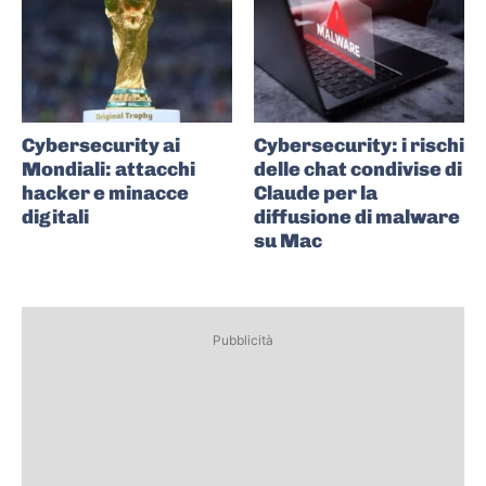
Cybersecurity ai
Cybersecurity: i rischi
Mondiali: attacchi
delle chat condivise di
hacker e minacce
Claude per la
digitali
diffusione di malware
su Mac
Pubblicità