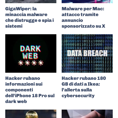
GigaWiper: la
Malware per Mac:
minaccia malware
attacco tramite
che distrugge e spia i
annuncio
sistemi
sponsorizzato su X
Hacker rubano
Hacker rubano 180
informazioni sui
GB di dati a Ikea:
componenti
l’allerta sulla
dell’iPhone 18 Pro sul
cybersecurity
dark web