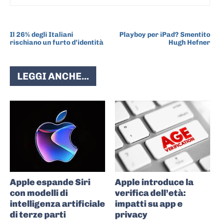
ARTICOLO PRECEDENTE
ARTICOLO SUCCESSIVO
Il 26% degli Italiani
Playboy per iPad? Smentito
rischiano un furto d’identità
Hugh Hefner
LEGGI ANCHE...
Apple espande Siri
Apple introduce la
con modelli di
verifica dell’età:
intelligenza artificiale
impatti su app e
di terze parti
privacy