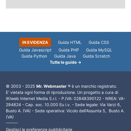
IN EVIDENZA
Guida HTML
Guida CSS
Guida Javascript
Guida PHP
Guida MySQL
Guida Python
Guida Java
Guida Scratch
Tutte le guide →
© 2003 - 2025
Mr. Webmaster
® è un marchio registrato.
E' vietata ogni forma di riproduzione. Un progetto a cura di
IKIweb Internet Media S.r.l. - P.IVA: 02848390122 - NREA: VA-
294824 - Cap. soc. 10.000 Eu i.v. - Sede legale: Via Varzi 6,
Busto A. (VA) - Sede operativa: Vicolo dell'Assunta 5, Busto A.
(VA)
Gestisci le preferenze pubblicitarie