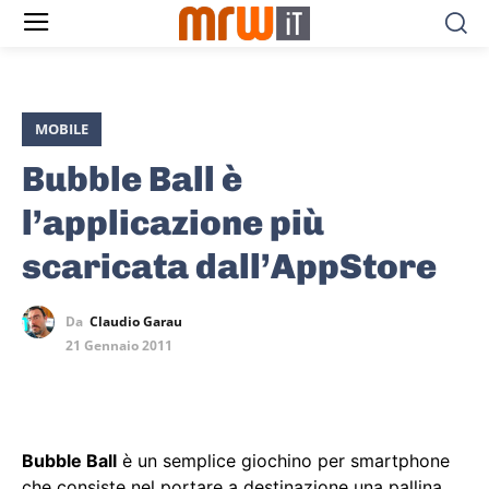
MOBILE
Bubble Ball è
l’applicazione più
scaricata dall’AppStore
Da
Claudio Garau
21 Gennaio 2011
Bubble Ball
è un semplice giochino per smartphone
che consiste nel portare a destinazione una pallina