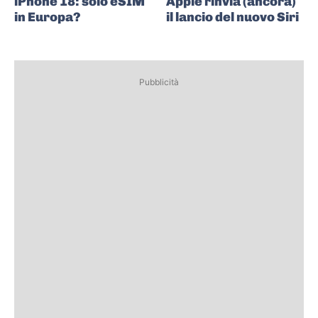
iPhone 18: solo eSIM
Apple rinvia (ancora)
in Europa?
il lancio del nuovo Siri
Pubblicità