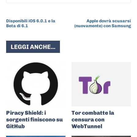
ARTICOLO PRECEDENTE
ARTICOLO SUCCESSIVO
Disponibili iOS 6.0.1 e la
Apple dovrà scusarsi
Beta di 6.1
(nuovamente) con Samsung
LEGGI ANCHE...
Piracy Shield: i
Tor combatte la
sorgenti finiscono su
censura con
GitHub
WebTunnel