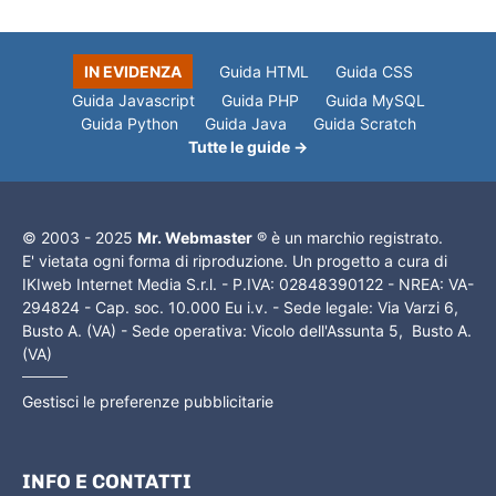
IN EVIDENZA
Guida HTML
Guida CSS
Guida Javascript
Guida PHP
Guida MySQL
Guida Python
Guida Java
Guida Scratch
Tutte le guide →
© 2003 - 2025
Mr. Webmaster
® è un marchio registrato.
E' vietata ogni forma di riproduzione. Un progetto a cura di
IKIweb Internet Media S.r.l. - P.IVA: 02848390122 - NREA: VA-
294824 - Cap. soc. 10.000 Eu i.v. - Sede legale: Via Varzi 6,
Busto A. (VA) - Sede operativa: Vicolo dell'Assunta 5, Busto A.
(VA)
Gestisci le preferenze pubblicitarie
INFO E CONTATTI