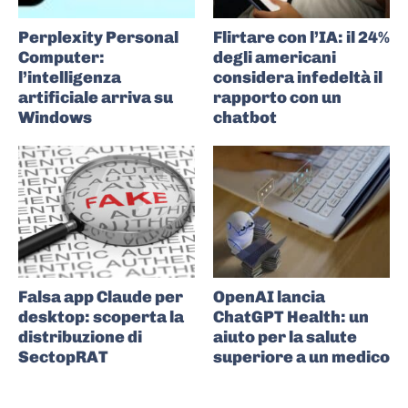
Perplexity Personal
Flirtare con l’IA: il 24%
Computer:
degli americani
l’intelligenza
considera infedeltà il
artificiale arriva su
rapporto con un
Windows
chatbot
Falsa app Claude per
OpenAI lancia
desktop: scoperta la
ChatGPT Health: un
distribuzione di
aiuto per la salute
SectopRAT
superiore a un medico