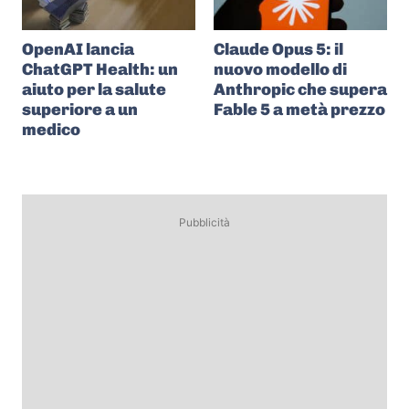
OpenAI lancia
Claude Opus 5: il
ChatGPT Health: un
nuovo modello di
aiuto per la salute
Anthropic che supera
superiore a un
Fable 5 a metà prezzo
medico
Pubblicità