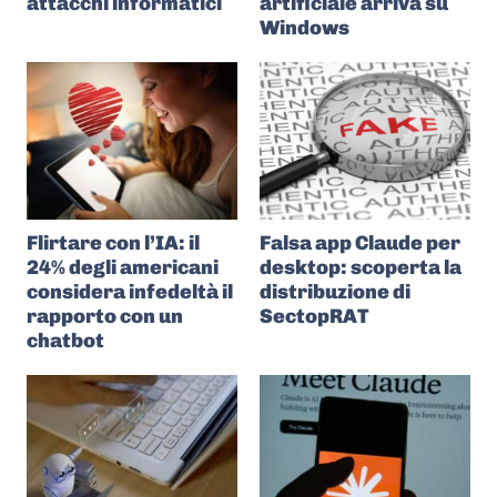
attacchi informatici
artificiale arriva su
Windows
Flirtare con l’IA: il
Falsa app Claude per
24% degli americani
desktop: scoperta la
considera infedeltà il
distribuzione di
rapporto con un
SectopRAT
chatbot