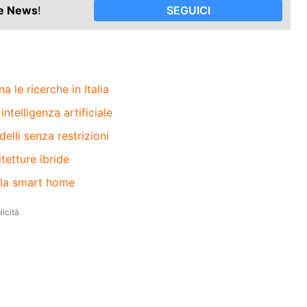
le News
!
SEGUICI
a le ricerche in Italia
telligenza artificiale
delli senza restrizioni
itetture ibride
er la smart home
icità