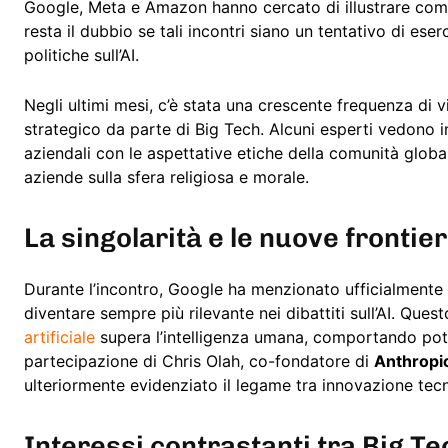
Google, Meta e Amazon hanno cercato di illustrare come l
resta il dubbio se tali incontri siano un tentativo di eser
politiche sull’AI.
Negli ultimi mesi, c’è stata una crescente frequenza di 
strategico da parte di Big Tech. Alcuni esperti vedono in
aziendali con le aspettative etiche della comunità globa
aziende sulla sfera religiosa e morale.
La singolarità e le nuove frontier
Durante l’incontro, Google ha menzionato ufficialmente i
diventare sempre più rilevante nei dibattiti sull’AI. Que
artificiale
supera l’intelligenza umana, comportando poten
partecipazione di Chris Olah, co-fondatore di
Anthropi
ulteriormente evidenziato il legame tra innovazione tecn
Interessi contrastanti tra Big Te