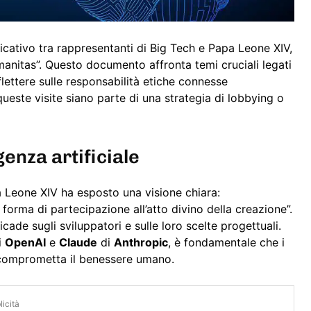
icativo tra rappresentanti di Big Tech e Papa Leone XIV,
umanitas”. Questo documento affronta temi cruciali legati
riflettere sulle responsabilità etiche connesse
ueste visite siano parte di una strategia di lobbying o
igenza artificiale
a Leone XIV ha esposto una visione chiara:
orma di partecipazione all’atto divino della creazione”.
icade sugli sviluppatori e sulle loro scelte progettuali.
i
OpenAI
e
Claude
di
Anthropic
, è fondamentale che i
n comprometta il benessere umano.
icità