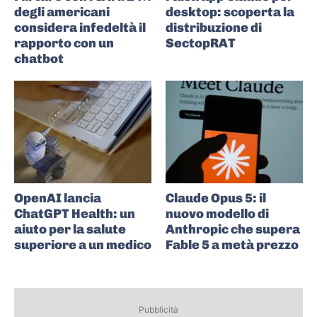
degli americani
desktop: scoperta la
considera infedeltà il
distribuzione di
rapporto con un
SectopRAT
chatbot
OpenAI lancia
Claude Opus 5: il
ChatGPT Health: un
nuovo modello di
aiuto per la salute
Anthropic che supera
superiore a un medico
Fable 5 a metà prezzo
Pubblicità