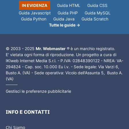
IN EVIDENZA
Guida HTML
Guida CSS
Guida Javascript
Guida PHP
Guida MySQL
Guida Python
Guida Java
Guida Scratch
Tutte le guide →
© 2003 - 2025
Mr. Webmaster
® è un marchio registrato.
E' vietata ogni forma di riproduzione. Un progetto a cura di
IKIweb Internet Media S.r.l. - P.IVA: 02848390122 - NREA: VA-
294824 - Cap. soc. 10.000 Eu i.v. - Sede legale: Via Varzi 6,
Busto A. (VA) - Sede operativa: Vicolo dell'Assunta 5, Busto A.
(VA)
Gestisci le preferenze pubblicitarie
INFO E CONTATTI
Chi Siamo