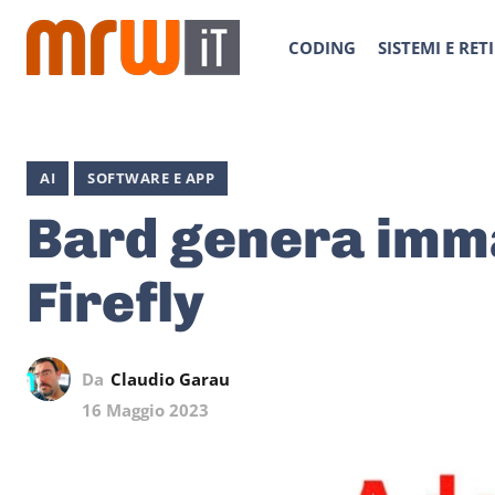
CODING
SISTEMI E RETI
AI
SOFTWARE E APP
Bard genera imm
Firefly
Da
Claudio Garau
16 Maggio 2023