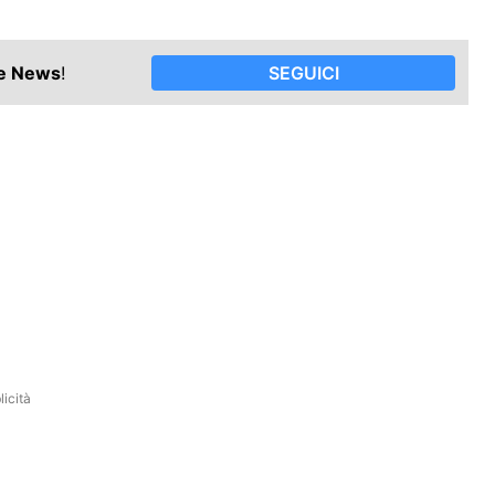
le News
!
SEGUICI
icità