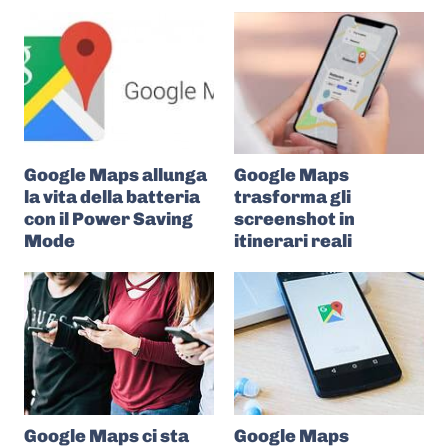
Google Maps allunga
Google Maps
la vita della batteria
trasforma gli
con il Power Saving
screenshot in
Mode
itinerari reali
Google Maps ci sta
Google Maps