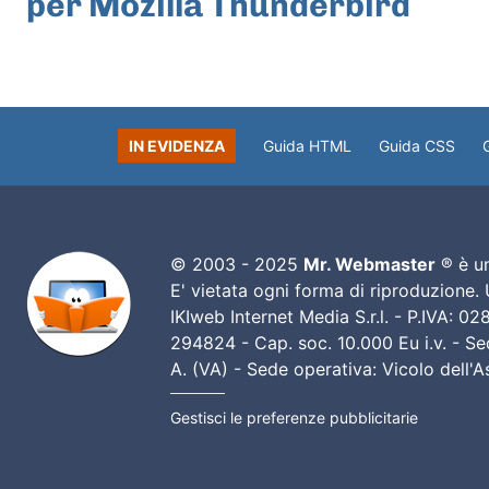
per Mozilla Thunderbird
IN EVIDENZA
Guida HTML
Guida CSS
© 2003 - 2025
Mr. Webmaster
® è un
E' vietata ogni forma di riproduzione.
IKIweb Internet Media S.r.l. - P.IVA: 
294824 - Cap. soc. 10.000 Eu i.v. - Sed
A. (VA) - Sede operativa: Vicolo dell'
Gestisci le preferenze pubblicitarie