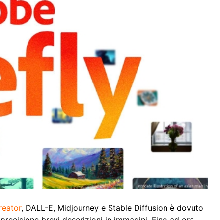
reator
, DALL-E, Midjourney e Stable Diffusion è dovuto
 precisione brevi descrizioni in immagini. Fino ad ora