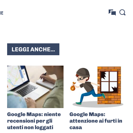
NE
LEGGI ANCHE...
Google Maps: niente
Google Maps:
recensioni per gli
attenzione ai furti in
utenti non loggati
casa