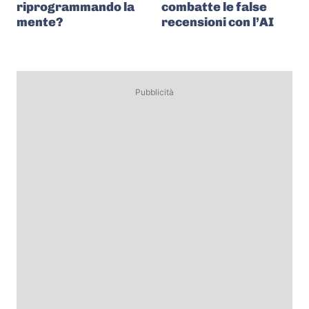
riprogrammando la
combatte le false
mente?
recensioni con l’AI
Pubblicità