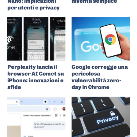
Nano: implicazioni
diventa semplice
per utenti e privacy
Perplexity lancia il
Google corregge una
browser AI Comet su
pericolosa
iPhone: innovazioni e
vulnerabilità zero-
sfide
day in Chrome