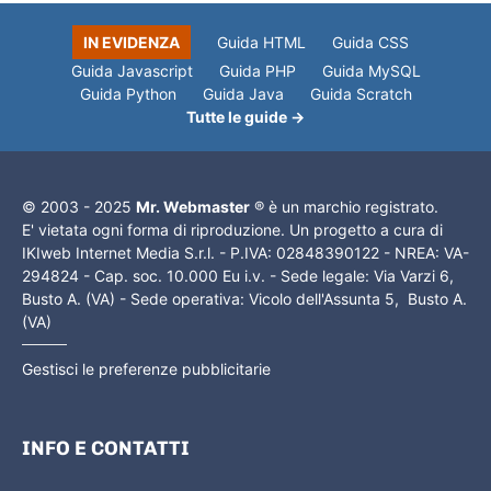
IN EVIDENZA
Guida HTML
Guida CSS
Guida Javascript
Guida PHP
Guida MySQL
Guida Python
Guida Java
Guida Scratch
Tutte le guide →
© 2003 - 2025
Mr. Webmaster
® è un marchio registrato.
E' vietata ogni forma di riproduzione. Un progetto a cura di
IKIweb Internet Media S.r.l. - P.IVA: 02848390122 - NREA: VA-
294824 - Cap. soc. 10.000 Eu i.v. - Sede legale: Via Varzi 6,
Busto A. (VA) - Sede operativa: Vicolo dell'Assunta 5, Busto A.
(VA)
Gestisci le preferenze pubblicitarie
INFO E CONTATTI