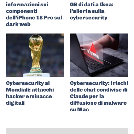
informazioni sui
GB di dati a Ikea:
componenti
l’allerta sulla
dell’iPhone 18 Pro sul
cybersecurity
dark web
Cybersecurity ai
Cybersecurity: i rischi
Mondiali: attacchi
delle chat condivise di
hacker e minacce
Claude per la
digitali
diffusione di malware
su Mac