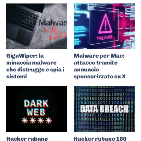
GigaWiper: la
Malware per Mac:
minaccia malware
attacco tramite
che distrugge e spia i
annuncio
sistemi
sponsorizzato su X
Hacker rubano
Hacker rubano 180