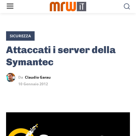
SICUREZZA
Attaccati i server della
Symantec
Da
Claudio Garau
10 Gennaio 2012