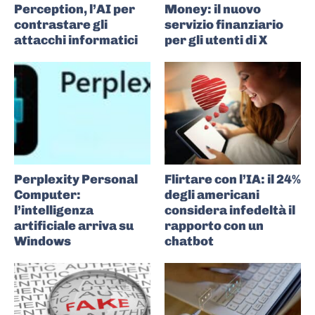
Perception, l’AI per
Money: il nuovo
contrastare gli
servizio finanziario
attacchi informatici
per gli utenti di X
Perplexity Personal
Flirtare con l’IA: il 24%
Computer:
degli americani
l’intelligenza
considera infedeltà il
artificiale arriva su
rapporto con un
Windows
chatbot