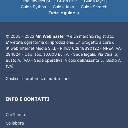
Guida Javascript
Guida PHP
Guida MySQL
Guida Python
Guida Java
Guida Scratch
Tutte le guide →
© 2003 - 2025
Mr. Webmaster
® è un marchio registrato.
E' vietata ogni forma di riproduzione. Un progetto a cura di
IKIweb Internet Media S.r.l. - P.IVA: 02848390122 - NREA: VA-
294824 - Cap. soc. 10.000 Eu i.v. - Sede legale: Via Varzi 6,
Busto A. (VA) - Sede operativa: Vicolo dell'Assunta 5, Busto A.
(VA)
Gestisci le preferenze pubblicitarie
INFO E CONTATTI
Chi Siamo
Collabora