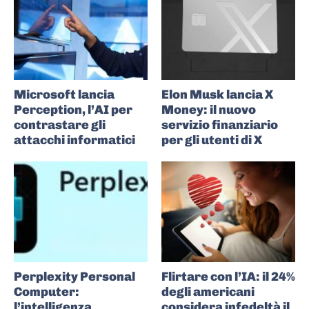
Microsoft lancia
Elon Musk lancia X
Perception, l’AI per
Money: il nuovo
contrastare gli
servizio finanziario
attacchi informatici
per gli utenti di X
Perplexity Personal
Flirtare con l’IA: il 24%
Computer:
degli americani
l’intelligenza
considera infedeltà il