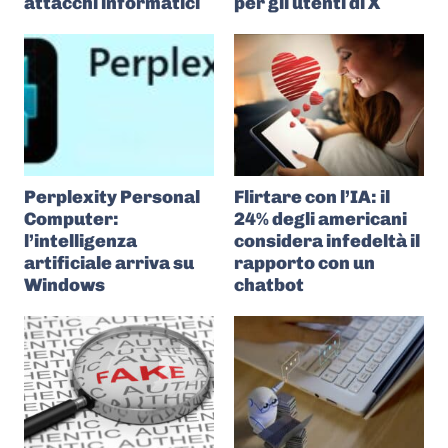
attacchi informatici
per gli utenti di X
Perplexity Personal
Flirtare con l’IA: il
Computer:
24% degli americani
l’intelligenza
considera infedeltà il
artificiale arriva su
rapporto con un
Windows
chatbot