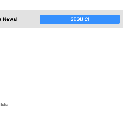
le News
!
SEGUICI
icità