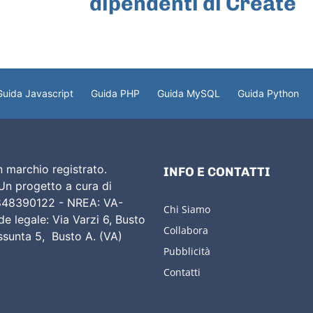
dipendenti di Create
Guida Javascript
Guida PHP
Guida MySQL
Guida Python
 marchio registrato.
INFO E CONTATTI
 Un progetto a cura di
02848390122 - NREA: VA-
Chi Siamo
e legale: Via Varzi 6, Busto
Collabora
Assunta 5, Busto A. (VA)
Pubblicità
Contatti