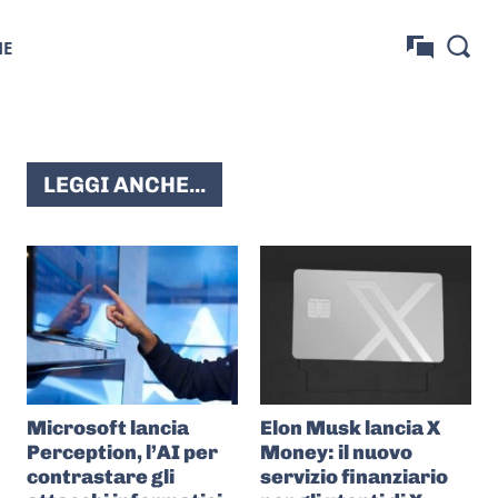
NE
LEGGI ANCHE...
Microsoft lancia
Elon Musk lancia X
Perception, l’AI per
Money: il nuovo
contrastare gli
servizio finanziario