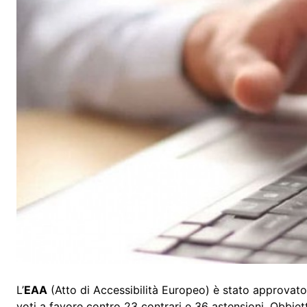
L’
EAA
(Atto di Accessibilità Europeo) è stato approvato
voti a favore contro 23 contrari e 36 astensioni. Obbiet