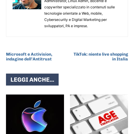
Administrator, Linux Admin, docente e
copywriter specializzato in contenuti sulle
tecnologie orientate a Web, mobile,
Cybersecurity e Digital Marketing per
sviluppatori, PA e imprese.
ARTICOLO PRECEDENTE
ARTICOLO SUCCESSIVO
Microsoft e Activision,
TikTok: niente live shopping
indagine dell’Antitrust
in Italia
LEGGI ANCHE...