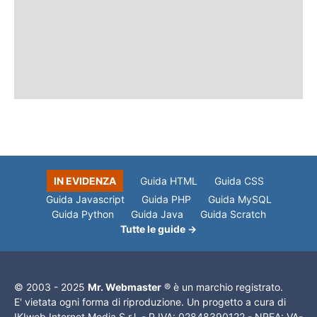
IN EVIDENZA
Guida HTML
Guida CSS
Guida Javascript
Guida PHP
Guida MySQL
Guida Python
Guida Java
Guida Scratch
Tutte le guide →
© 2003 - 2025
Mr. Webmaster
® è un marchio registrato.
E' vietata ogni forma di riproduzione. Un progetto a cura di
IKIweb Internet Media S.r.l. - P.IVA: 02848390122 - NREA: VA-