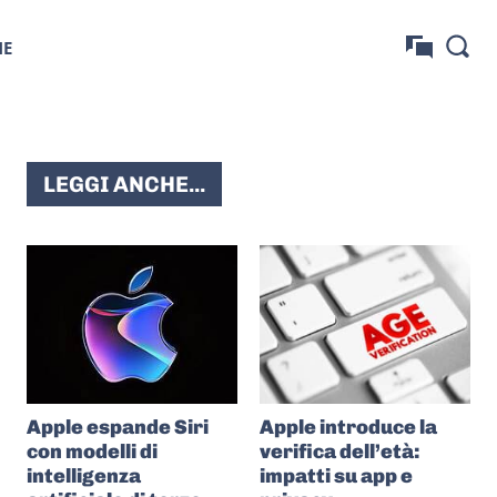
NE
LEGGI ANCHE...
Apple espande Siri
Apple introduce la
con modelli di
verifica dell’età:
intelligenza
impatti su app e