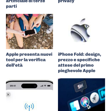
artificiale di terze
privacy
parti
Apple presenta nuovi
iPhone Fold: design,
tool per la verifica
prezzo e specifiche
dell’età
attese del primo
pieghevole Apple