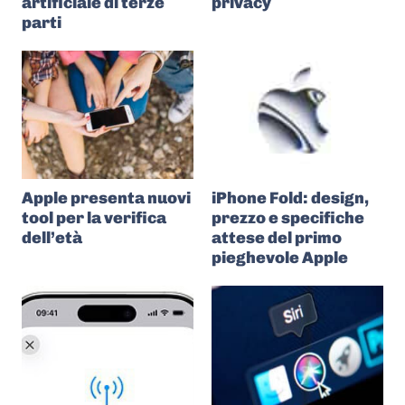
artificiale di terze
privacy
parti
Apple presenta nuovi
iPhone Fold: design,
tool per la verifica
prezzo e specifiche
dell’età
attese del primo
pieghevole Apple