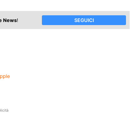
le News
!
SEGUICI
pple
icità