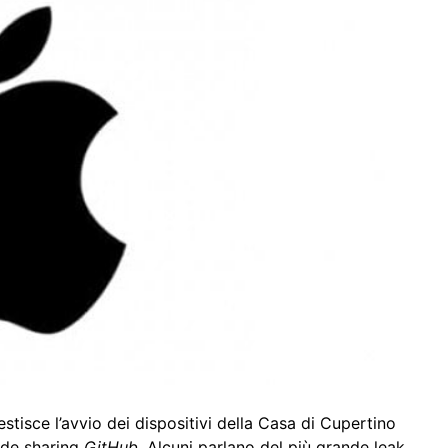
estisce l’avvio dei dispositivi della Casa di Cupertino
code sharing
GitHub
. Alcuni parlano del più grande leak