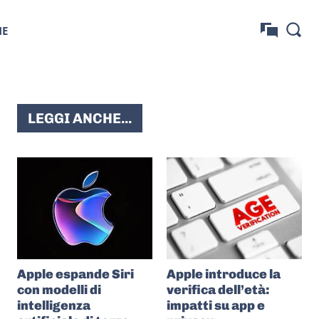
NE
LEGGI ANCHE...
Apple espande Siri
Apple introduce la
con modelli di
verifica dell’età:
intelligenza
impatti su app e