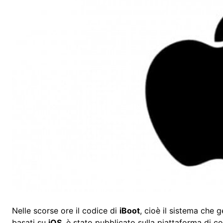
Nelle scorse ore il codice di
iBoot
, cioè il sistema che g
basati su
iOS
, è stato pubblicato sulla piattaforma di 