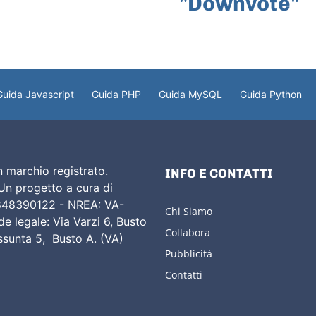
"Downvote"
Guida Javascript
Guida PHP
Guida MySQL
Guida Python
 marchio registrato.
INFO E CONTATTI
 Un progetto a cura di
02848390122 - NREA: VA-
Chi Siamo
e legale: Via Varzi 6, Busto
Collabora
Assunta 5, Busto A. (VA)
Pubblicità
Contatti