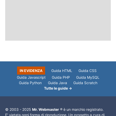
IN EVIDENZA
Guida HTML
Guida CSS
Guida Javascript
Guida PHP
Guida MySQL
Guida Python
Guida Java
Guida Scratch
Tutte le guide →
© 2003 - 2025
Mr. Webmaster
® è un marchio registrato.
E' vietata ogni forma di riproduzione. Un progetto a cura di