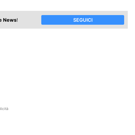
le News
!
SEGUICI
icità