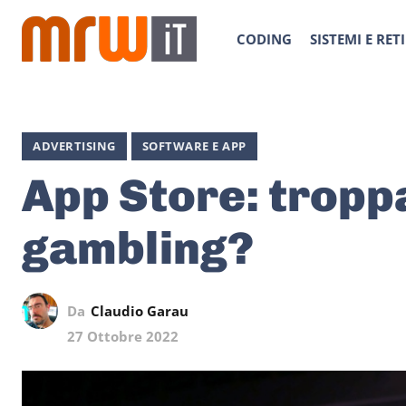
CODING
SISTEMI E RETI
ADVERTISING
SOFTWARE E APP
App Store: troppa
gambling?
Da
Claudio Garau
27 Ottobre 2022