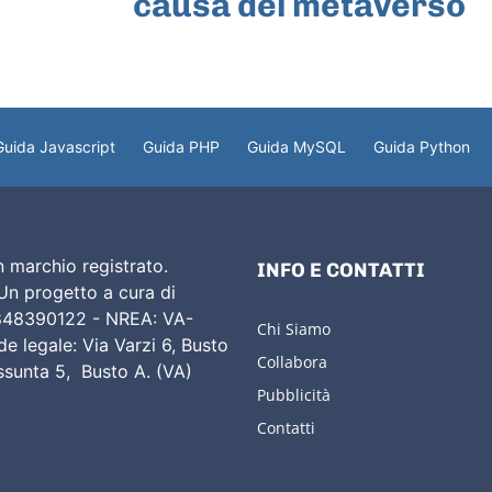
causa del metaverso
Guida Javascript
Guida PHP
Guida MySQL
Guida Python
 marchio registrato.
INFO E CONTATTI
 Un progetto a cura di
02848390122 - NREA: VA-
Chi Siamo
e legale: Via Varzi 6, Busto
Collabora
Assunta 5, Busto A. (VA)
Pubblicità
Contatti