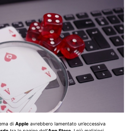
tema di
Apple
avrebbero lamentato un’eccessiva
ardo
tra le pagine dell’
App Store
. I più maliziosi