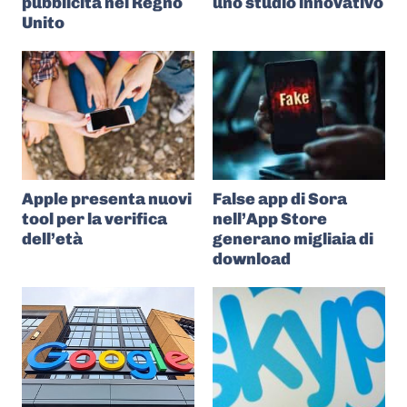
pubblicità nel Regno
uno studio innovativo
Unito
Apple presenta nuovi
False app di Sora
tool per la verifica
nell’App Store
dell’età
generano migliaia di
download