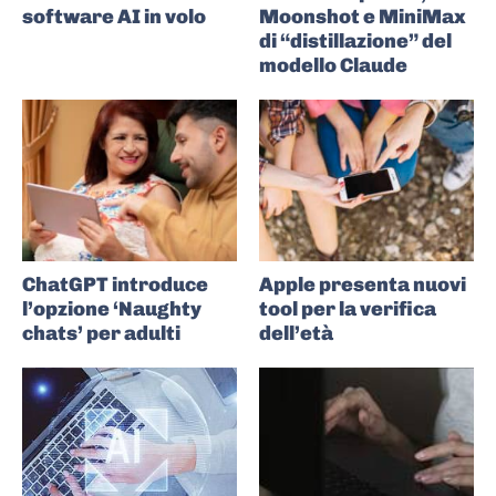
software AI in volo
Moonshot e MiniMax
di “distillazione” del
modello Claude
ChatGPT introduce
Apple presenta nuovi
l’opzione ‘Naughty
tool per la verifica
chats’ per adulti
dell’età