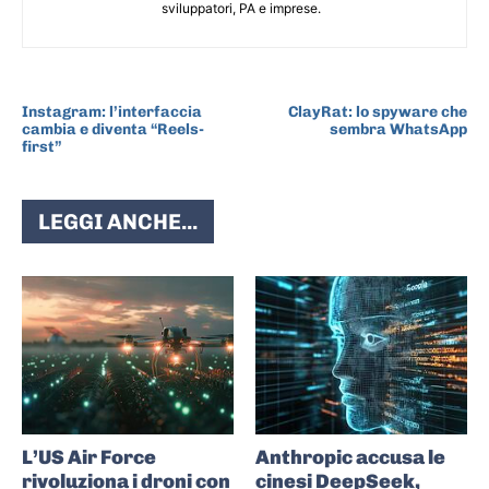
sviluppatori, PA e imprese.
ARTICOLO PRECEDENTE
ARTICOLO SUCCESSIVO
Instagram: l’interfaccia
ClayRat: lo spyware che
cambia e diventa “Reels-
sembra WhatsApp
first”
LEGGI ANCHE...
L’US Air Force
Anthropic accusa le
rivoluziona i droni con
cinesi DeepSeek,