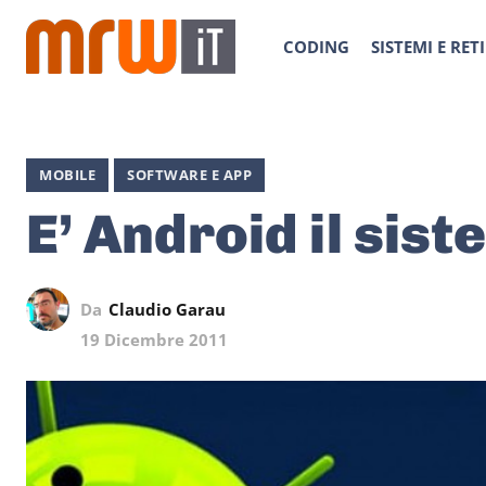
CODING
SISTEMI E RETI
MOBILE
SOFTWARE E APP
E’ Android il sist
Da
Claudio Garau
19 Dicembre 2011