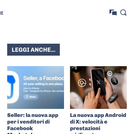
NE
LEGGI ANCHE...
Seller: la nuova app
La nuova app Android
per i venditori di
di X: velocità e
Facebook
prestazioni