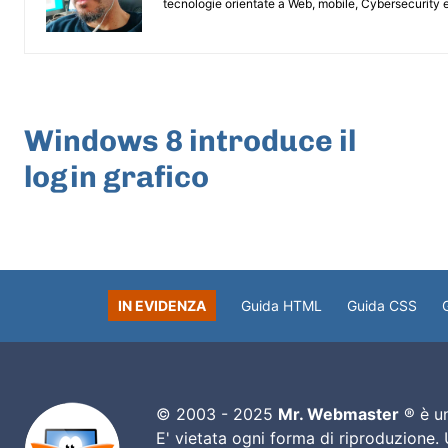
tecnologie orientate a Web, mobile, Cybersecurity e
ARTICOLO PRECEDENTE
Windows 8 introduce il
login grafico
IN EVIDENZA
Guida HTML
Guida CSS
© 2003 - 2025
Mr. Webmaster
® è un
E' vietata ogni forma di riproduzione.