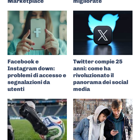
Marketplace
migliorate
Facebook e
Twitter compie 25
Instagram down:
anni: come ha
problemi di accesso e
rivoluzionato il
segnalazioni da
panorama dei social
utenti
media