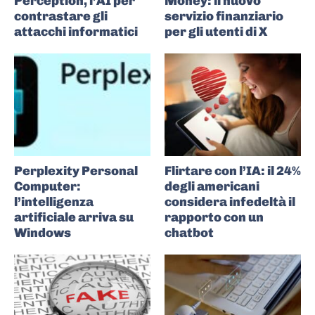
Perception, l’AI per
Money: il nuovo
contrastare gli
servizio finanziario
attacchi informatici
per gli utenti di X
Perplexity Personal
Flirtare con l’IA: il 24%
Computer:
degli americani
l’intelligenza
considera infedeltà il
artificiale arriva su
rapporto con un
Windows
chatbot