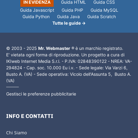
IN EVIDENZA
Guida HTML
Guida CSS
Guida Javascript
Guida PHP
Guida MySQL
Guida Python
Guida Java
Guida Scratch
Tutte le guide →
© 2003 - 2025
Mr. Webmaster
® è un marchio registrato.
E' vietata ogni forma di riproduzione. Un progetto a cura di
IKIweb Internet Media S.r.l. - P.IVA: 02848390122 - NREA: VA-
294824 - Cap. soc. 10.000 Eu i.v. - Sede legale: Via Varzi 6,
Busto A. (VA) - Sede operativa: Vicolo dell'Assunta 5, Busto A.
(VA)
Gestisci le preferenze pubblicitarie
INFO E CONTATTI
Chi Siamo