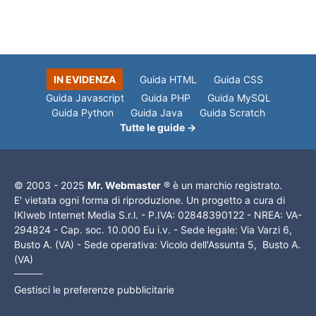
IN EVIDENZA
Guida HTML
Guida CSS
Guida Javascript
Guida PHP
Guida MySQL
Guida Python
Guida Java
Guida Scratch
Tutte le guide →
© 2003 - 2025
Mr. Webmaster
® è un marchio registrato.
E' vietata ogni forma di riproduzione. Un progetto a cura di
IKIweb Internet Media S.r.l. - P.IVA: 02848390122 - NREA: VA-
294824 - Cap. soc. 10.000 Eu i.v. - Sede legale: Via Varzi 6,
Busto A. (VA) - Sede operativa: Vicolo dell'Assunta 5, Busto A.
(VA)
Gestisci le preferenze pubblicitarie