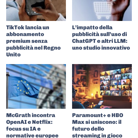
TikTok lancia un
L’impatto della
abbonamento
pubblicità sull’uso di
premium senza
ChatGPT e altri LLM:
pubblicità nel Regno
uno studio innovativo
Unito
McGrath incontra
Paramount+ e HBO
OpenAI e Netflix:
Max si uniscono: il
focus su IA e
futuro dello
normative europee
streaming in gioco