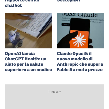
rapporto con un
SectopRAT
chatbot
OpenAI lancia
Claude Opus 5: il
ChatGPT Health: un
nuovo modello di
aiuto per la salute
Anthropic che supera
superiore a un medico
Fable 5 a metà prezzo
Pubblicità