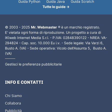
Guida Python
Guida Java
Guida Scratch
Tutte le guide →
© 2003 - 2025
Mr. Webmaster
® è un marchio registrato.
E' vietata ogni forma di riproduzione. Un progetto a cura di
IKIweb Internet Media S.r.l. - P.IVA: 02848390122 - NREA: VA-
294824 - Cap. soc. 10.000 Eu i.v. - Sede legale: Via Varzi 6,
Busto A. (VA) - Sede operativa: Vicolo dell'Assunta 5, Busto A.
(VA)
Gestisci le preferenze pubblicitarie
INFO E CONTATTI
Chi Siamo
Collabora
Pubblicità